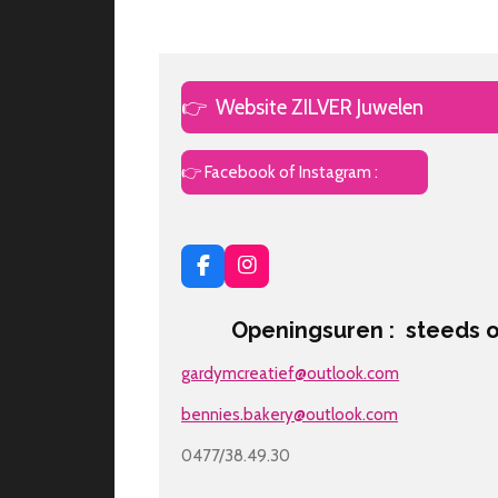
👉
Website ZILVER Juwelen
👉 Facebook of Instagram :
F
I
a
n
c
s
Openingsuren : steeds op 
e
t
b
a
gardymcreatief@outlook.com
o
g
o
r
k
a
bennies.bakery@outlook.com
m
0477/38.49.30