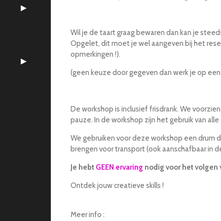
Wil je de taart graag bewaren dan kan je st
Opgelet, dit moet je wel aangeven bij het res
opmerkingen !).
(geen keuze door gegeven dan werk je op ee
De workshop is inclusief frisdrank. We voorzien 
pauze. In de workshop zijn het gebruik van a
We gebruiken voor deze workshop een drum di
brengen voor transport (ook aanschafbaar in de 
Je hebt
GEEN ervaring
nodig voor het volgen 
Ontdek jouw creatieve skills !
Meer info :