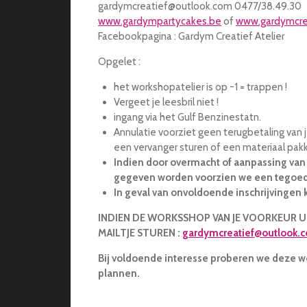
gardymcreatief@outlook.com 0477/38.49.30
www.gardympartycakes.be
of
www.gardymcre
Facebookpagina : Gardym Creatief Atelier
Opgelet :
het workshopatelier is op -1 = trappen !
Vergeet je leesbril niet !
ingang via het Gulf Benzinestatn.
Annulatie voorziet geen terugbetaling van je
een vervanger sturen of een materiaal pak
Indien door overmacht of aanpassing van
gegeven worden voorzien we een tegoe
In geval van onvoldoende inschrijvingen 
INDIEN DE WORKSSHOP VAN JE VOORKEUR U
MAILTJE STUREN :
gardymcreatief@outlook.
Bij voldoende interesse proberen we deze w
plannen.