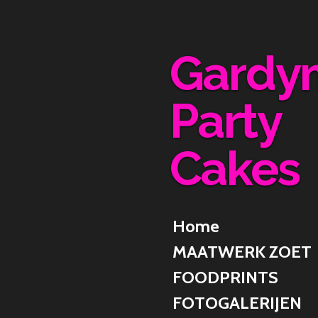
Ga
direct
naar
Gardy
de
hoofdinhoud
Party
Cakes
Home
MAATWERK ZOET
FOODPRINTS
FOTOGALERIJEN