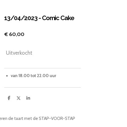
13/04/2023 - Comic Cake
€ 60,00
Uitverkocht
van 18.00 tot 22.00 uur
D
D
S
e
e
h
l
e
a
e
l
r
n
e
eren de taart met de STAP-VOOR-STAP