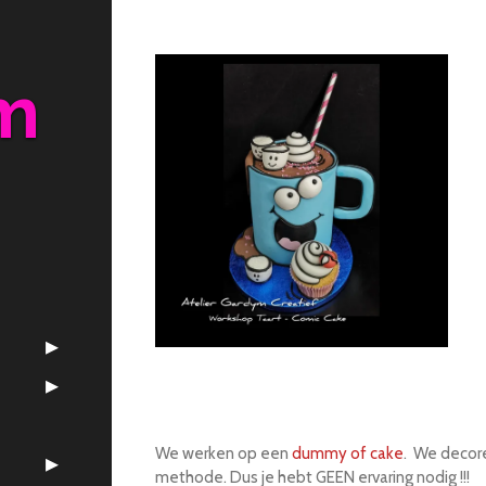
m
We werken op een
dummy of cake
. We decor
methode. Dus je hebt GEEN ervaring nodig !!!