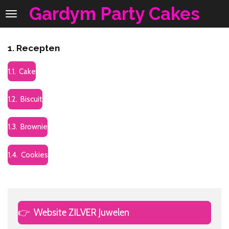
Gardym Party Cakes
Ga
direct
naar
de
1. Recepten
hoofdinhoud
1.1. Cake
1.2. Biscuit
1.3. Brownie
1.4. Cookies
👉
Website ZILVER Juwelen