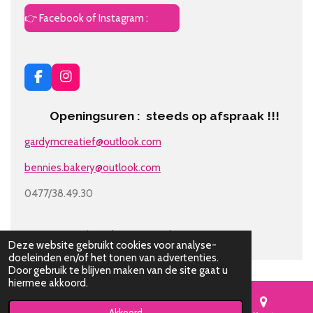
👉 Facebook of Instagram :
F
I
a
n
c
s
Openingsuren : steeds op afspraak !!!
e
t
b
a
gardymcreatief@outlook.com
o
g
o
r
bennies.bakery@outlook.com
k
a
m
0477/38.49.30
© 2018 - 2026 Gardym Party Cakes
Deze website gebruikt cookies voor analyse-
doeleinden en/of het tonen van advertenties.
Door gebruik te blijven maken van de site gaat u
hiermee akkoord.
Akkoord