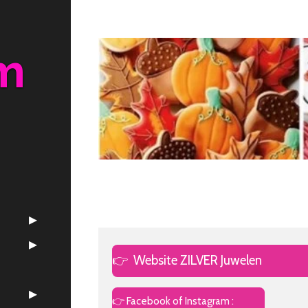
m
👉
Website ZILVER Juwelen
👉 Facebook of Instagram :