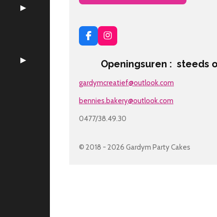
F
I
a
n
c
s
Openingsuren : steeds op 
e
t
b
a
gardymcreatief@outlook.com
o
g
o
r
k
a
bennies.bakery@outlook.com
m
0477/38.49.30
© 2018 - 2026 Gardym Party Cakes