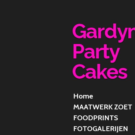
Ga
direct
naar
Gardy
de
hoofdinhoud
Party
Cakes
Home
MAATWERK ZOET
FOODPRINTS
FOTOGALERIJEN