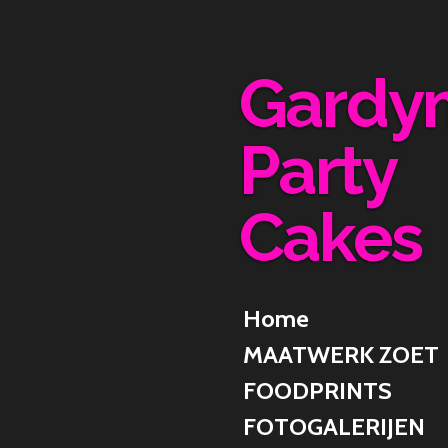
Ga
direct
naar
Gardy
de
hoofdinhoud
Party
Cakes
Home
MAATWERK ZOET
FOODPRINTS
FOTOGALERIJEN