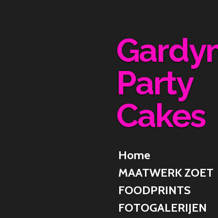
Ga
direct
naar
Gardy
de
hoofdinhoud
Party
Cakes
Home
MAATWERK ZOET
FOODPRINTS
FOTOGALERIJEN