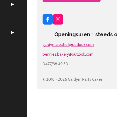
F
I
a
n
c
s
Openingsuren : steeds op 
e
t
b
a
gardymcreatief@outlook.com
o
g
o
r
k
a
bennies.bakery@outlook.com
m
0477/38.49.30
© 2018 - 2026 Gardym Party Cakes