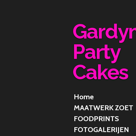
Ga
direct
naar
Gardy
de
hoofdinhoud
Party
Cakes
Home
MAATWERK ZOET
FOODPRINTS
FOTOGALERIJEN