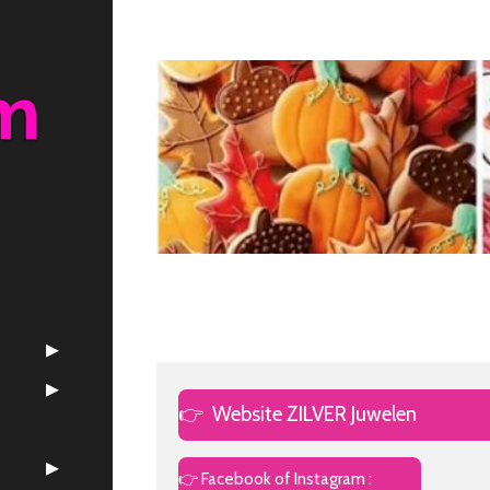
m
👉
Website ZILVER Juwelen
👉 Facebook of Instagram :