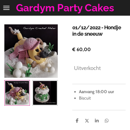
Gardym Party Cakes
Ga
direct
naar
de
01/12/2022 - Hondje
hoofdinhoud
in de sneeuw
€ 60,00
Uitverkocht
Aanvang 18:00 uur
Biscuit
D
D
S
D
e
e
h
e