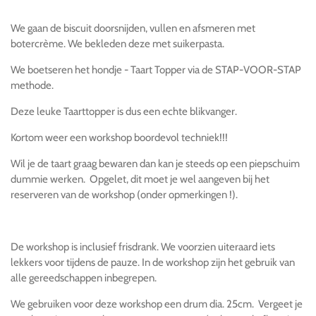
l
e
a
l
e
l
r
e
n
e
n
We gaan de biscuit doorsnijden, vullen en afsmeren met
botercrème. We bekleden deze met suikerpasta.
We boetseren het hondje - Taart Topper via de STAP-VOOR-STAP
methode.
Deze leuke Taarttopper is dus een echte blikvanger.
Kortom weer een workshop boordevol techniek!!!
Wil je de taart graag bewaren dan kan je steeds op een piepschuim
dummie werken. Opgelet, dit moet je wel aangeven bij het
reserveren van de workshop (onder opmerkingen !).
De workshop is inclusief frisdrank. We voorzien uiteraard iets
lekkers voor tijdens de pauze. In de workshop zijn het gebruik van
alle gereedschappen inbegrepen.
We gebruiken voor deze workshop een drum dia. 25cm. Vergeet je