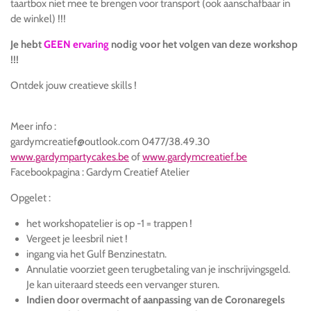
taartbox niet mee te brengen voor transport (ook aanschafbaar in
de winkel) !!!
Je hebt
GEEN ervaring
nodig voor het volgen van deze workshop
!!!
Ontdek jouw creatieve skills !
Meer info :
gardymcreatief@outlook.com 0477/38.49.30
www.gardympartycakes.be
of
www.gardymcreatief.be
Facebookpagina : Gardym Creatief Atelier
Opgelet :
het workshopatelier is op -1 = trappen !
Vergeet je leesbril niet !
ingang via het Gulf Benzinestatn.
Annulatie voorziet geen terugbetaling van je inschrijvingsgeld.
Je kan uiteraard steeds een vervanger sturen.
Indien door overmacht of aanpassing van de Coronaregels