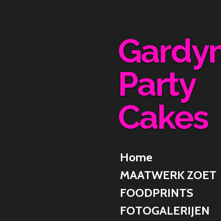
Ga
direct
naar
Gardy
de
hoofdinhoud
Party
Cakes
Home
MAATWERK ZOET
FOODPRINTS
FOTOGALERIJEN