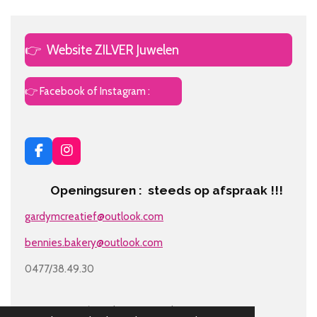
👉
Website ZILVER Juwelen
👉 Facebook of Instagram :
F
I
a
n
c
s
Openingsuren : steeds op afspraak !!!
e
t
b
a
gardymcreatief@outlook.com
o
g
o
r
bennies.bakery@outlook.com
k
a
m
0477/38.49.30
© 2018 - 2026 Gardym Party Cakes