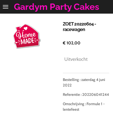
Gardym Party Cakes
Ga
direct
naar
de
ZOET 20220604 -
hoofdinhoud
racewagen
€ 102,00
Uitverkocht
Bestelling
: zaterdag 4 juni
2022
Referentie
: 202206041244
Omschrijving
:
Formule 1 -
lentefeest