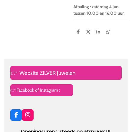
Afhaling : zaterdag 4 juni
tussen 10.00 en 16.00 uur
D
D
S
D
e
e
h
e
l
e
a
l
e
l
r
e
n
e
n
👉
Website ZILVER Juwelen
👉 Facebook of Instagram :
F
I
a
n
c
s
Openingsuren : steeds op afspraak !!!