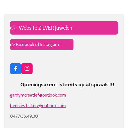
👉
Website ZILVER Juwelen
👉 Facebook of Instagram :
F
I
a
n
c
s
Openingsuren : steeds op afspraak !!!
e
t
b
a
gardymcreatief@outlook.com
o
g
o
r
bennies.bakery@outlook.com
k
a
m
0477/38.49.30