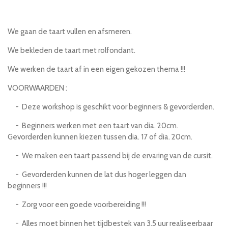
e
e
h
e
l
e
a
l
e
l
r
e
n
e
n
We gaan de taart vullen en afsmeren.
We bekleden de taart met rolfondant.
We werken de taart af in een eigen gekozen thema !!!
VOORWAARDEN :
- Deze workshop is geschikt voor beginners & gevorderden.
- Beginners werken met een taart van dia. 20cm.
Gevorderden kunnen kiezen tussen dia. 17 of dia. 20cm.
- We maken een taart passend bij de ervaring van de cursit.
- Gevorderden kunnen de lat dus hoger leggen dan
beginners !!!
- Zorg voor een goede voorbereiding !!!
- Alles moet binnen het tijdbestek van 3.5 uur realiseerbaar