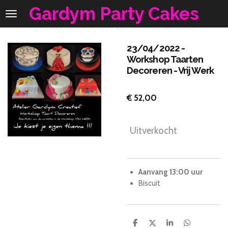
Gardym Party Cakes
Ga
direct
naar
de
23/04/2022 -
hoofdinhoud
Workshop Taarten
Decoreren - Vrij Werk
€ 52,00
Uitverkocht
Aanvang 13:00 uur
Biscuit
D
D
S
D