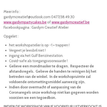
Meer info :
gardymcreatief@outlook.com 0477/38.49.30
www.gardympartycakes.be
of
www.gardymcreatief.be
Facebookpagina : Gardym Creatief Atelier
Opgelet :
het workshopatelier is op -1 = trappen !
Vergeet je leesbril niet !
ingang via het Gulf Benzinestation.
Covid-safe als toegangsvoorwaarde !
Gelieve een mondmasker te dragen. Respecteer de
afstandsregels. Gelieve de handen te reinigen bij het
betreden van de winkel. In de workshopruimte zal
voldoende ontsmettingsmiddel aanwezig zijn.
Indien door overmacht of aanpassing van de
Coronaregels onze workshop niet kan gegeven worden
voorzien we een tegoedbon.
INDIEN DE WORKSSHOP VAN JE VOORKEUR UITVERKOCHT IS