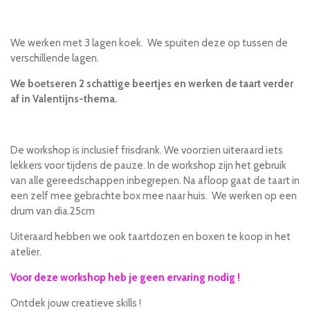
e
e
h
e
l
e
a
l
e
l
r
e
n
e
n
We werken met 3 lagen koek. We spuiten deze op tussen de
verschillende lagen.
We boetseren 2 schattige beertjes en werken de taart verder
af in Valentijns-thema.
De workshop is inclusief frisdrank. We voorzien uiteraard iets
lekkers voor tijdens de pauze. In de workshop zijn het gebruik
van alle gereedschappen inbegrepen. Na afloop gaat de taart in
een zelf mee gebrachte box mee naar huis. We werken op een
drum van dia.25cm
Uiteraard hebben we ook taartdozen en boxen te koop in het
atelier.
Voor deze workshop heb je geen ervaring nodig !
Ontdek jouw creatieve skills !