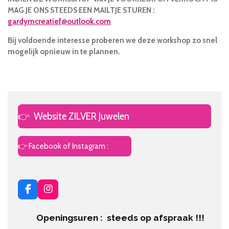
MAG JE ONS STEEDS EEN MAILTJE STUREN :
gardymcreatief@outlook.com
Bij voldoende interesse proberen we deze workshop zo snel
mogelijk opnieuw in te plannen.
👉
Website ZILVER Juwelen
👉 Facebook of Instagram :
F
I
a
n
c
s
Openingsuren : steeds op afspraak !!!
e
t