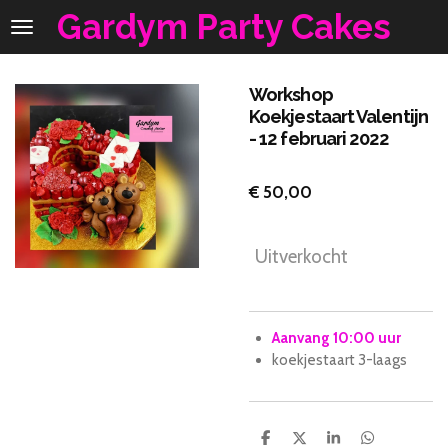
Gardym Party Cakes
Ga
direct
naar
de
Workshop
hoofdinhoud
Koekjestaart Valentijn
- 12 februari 2022
€ 50,00
Uitverkocht
Aanvang 10:00 uur
koekjestaart 3-laags
D
D
S
D