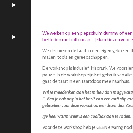
We werken op een piepschuim dummy of een b
bekleden met rolfondant. Je kan kiezen voor ee
We decoreren de taart in een eigen gekozen t
mallen, tools en gereedschappen.
De workshop is inclusief frisdrank. We voorzien
pauze. In de workshop zijn het gebruik van al
gaat de taart in een taartdoos mee naar huis.
Wil je meedenken aan het milieu dan mag je alti
!!! Ben je ook nog in het bezit van een anti slip m
gebruiken voor deze workshop een drum dia. 25
Igv heel warm weer is een coolbox aan te raden.
Voor deze workshop heb je GEEN ervaring nodig