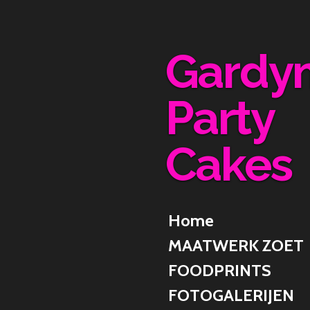
Ga
direct
naar
Gardy
de
hoofdinhoud
Party
Cakes
Home
MAATWERK ZOET
FOODPRINTS
FOTOGALERIJEN