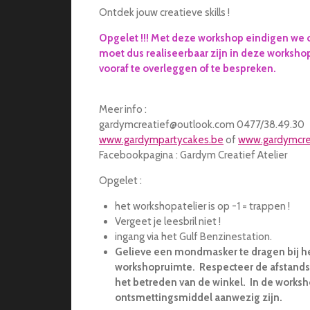
Ontdek jouw creatieve skills !
Opgelet !!! Met deze workshop eindigen we 
moet dus realiseerbaar zijn in deze worksho
vooraf te overleggen of te bespreken.
Meer info :
gardymcreatief@outlook.com 0477/38.49.30
www.gardympartycakes.be
of
www.gardymcre
Facebookpagina : Gardym Creatief Atelier
Opgelet :
het workshopatelier is op -1 = trappen !
Vergeet je leesbril niet !
ingang via het Gulf Benzinestation.
Gelieve een mondmasker te dragen bij h
workshopruimte. Respecteer de afstandsr
het betreden van de winkel. In de works
ontsmettingsmiddel aanwezig zijn.