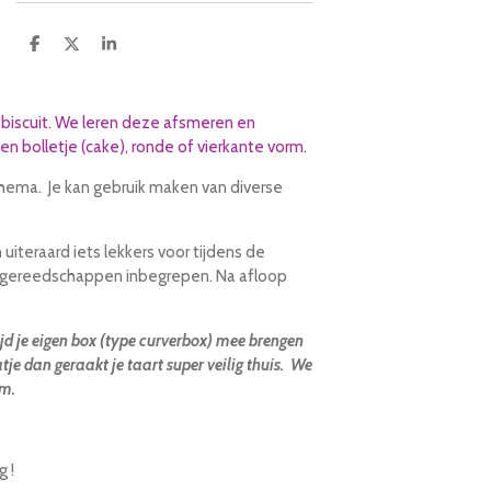
D
D
S
e
e
h
l
e
a
e
l
r
n
e
iscuit. We leren deze afsmeren en
n bolletje (cake), ronde of vierkante vorm.
hema. Je kan gebruik maken van diverse
 uiteraard iets lekkers voor tijdens de
le gereedschappen inbegrepen. Na afloop
jd je eigen box (type curverbox) mee brengen
atje dan geraakt je taart super veilig thuis. We
cm.
 !