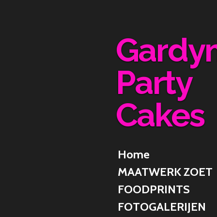
Ga
direct
naar
Gardy
de
hoofdinhoud
Party
Cakes
Home
MAATWERK ZOET
FOODPRINTS
FOTOGALERIJEN