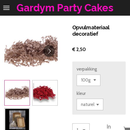
Gardym Party Cakes
Ga
direct
naar
de
Opvulmateriaal
hoofdinhoud
decoratief
€ 2,50
verpakking
kleur
In