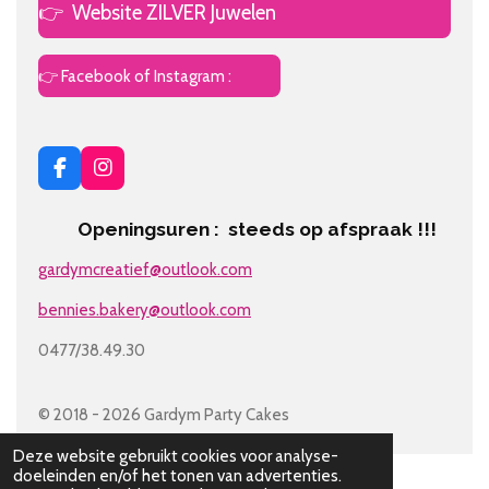
👉
Website ZILVER Juwelen
👉 Facebook of Instagram :
F
I
a
n
c
s
Openingsuren : steeds op afspraak !!!
e
t
b
a
gardymcreatief@outlook.com
o
g
o
r
bennies.bakery@outlook.com
k
a
m
0477/38.49.30
© 2018 - 2026 Gardym Party Cakes
Deze website gebruikt cookies voor analyse-
doeleinden en/of het tonen van advertenties.