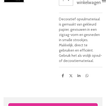
winkelwagen
Decoratief opvulmateriaal
is gemaakt van gekleurd
papier, gevouwen in een
zigzag-vorm en gesneden
in smalle strookjes.
Makkelijk, direct te
gebruiken en efficiënt.
Gebruik het als vrolijk opvul-
of decoratiemateriaal.
D
D
S
D
e
e
h
e
l
e
a
l
e
l
r
e
n
e
n