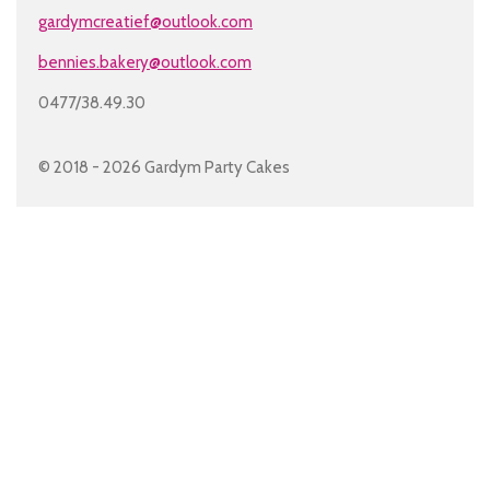
b
a
gardymcreatief@outlook.com
o
g
o
r
bennies.bakery@outlook.com
k
a
m
0477/38.49.30
© 2018 - 2026 Gardym Party Cakes