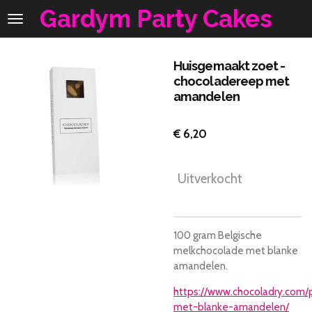
Gardym Party Cakes
Ga
direct
naar
de
Huisgemaakt zoet -
hoofdinhoud
chocoladereep met
amandelen
€ 6,20
Uitverkocht
100 gram Belgische
melkchocolade met blanke
amandelen.
https://www.chocoladry.com/
met-blanke-amandelen/