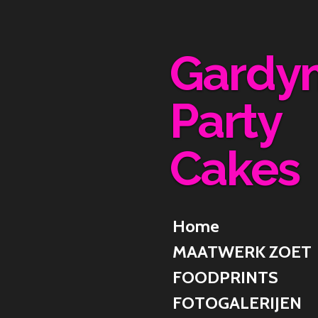
Ga
direct
naar
Gardy
de
hoofdinhoud
Party
Cakes
Home
MAATWERK ZOET
FOODPRINTS
FOTOGALERIJEN