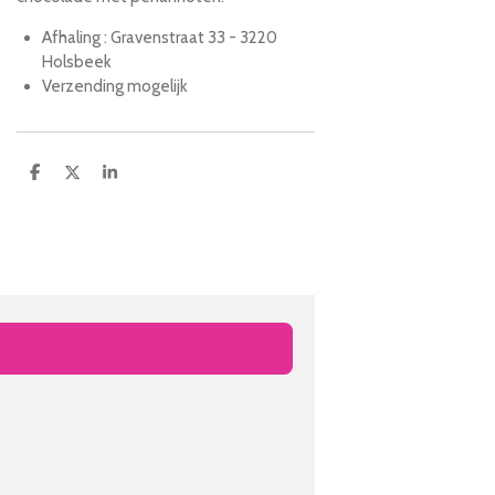
Afhaling : Gravenstraat 33 - 3220
Holsbeek
Verzending mogelijk
D
D
S
e
e
h
l
e
a
e
l
r
n
e