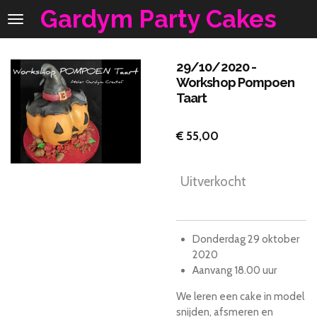
Gardym Party Cakes
Ga
direct
naar
de
29/10/2020 -
hoofdinhoud
Workshop Pompoen
Taart
€ 55,00
Uitverkocht
Donderdag 29 oktober
2020
Aanvang 18.00 uur
We leren een cake in model
snijden, afsmeren en