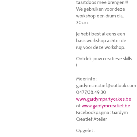
taartdoos mee brengen !!!
We gebruiken voor deze
workshop een drum dia.
20cm.
Je hebt best al eens een
basisworkshop achter de
rug voor deze workshop.
Ontdek jouw creatieve skills
!
Meer info :
gardymcreatief@outlook.com
0477/38.49.30
www.gardympartycakes.be
of
www.gardymcreatief.be
Facebookpagina : Gardym
Creatief Atelier
Opgelet :