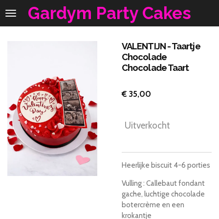
Gardym Party Cakes
Ga
direct
naar
de
VALENTIJN - Taartje
hoofdinhoud
Chocolade
Chocolade Taart
€ 35,00
Uitverkocht
Heerlijke biscuit 4-6 porties
Vulling : Callebaut fondant
gache, luchtige chocolade
botercrème en een
krokantje