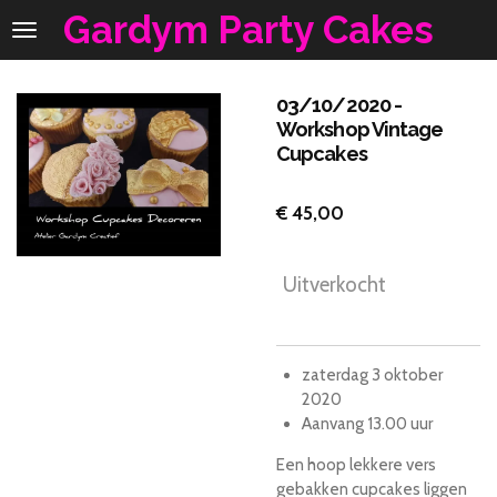
Gardym Party Cakes
Ga
direct
naar
de
03/10/2020 -
hoofdinhoud
Workshop Vintage
Cupcakes
€ 45,00
Uitverkocht
zaterdag 3 oktober
2020
Aanvang 13.00 uur
Een hoop lekkere vers
gebakken cupcakes liggen