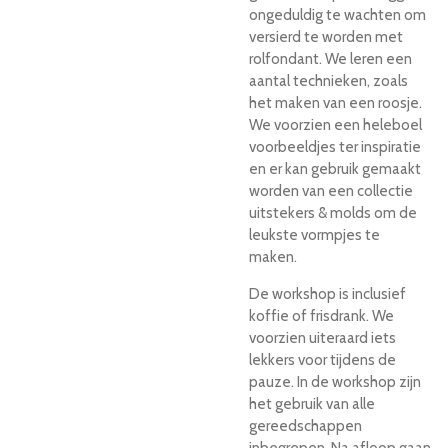
ongeduldig te wachten om
versierd te worden met
rolfondant. We leren een
aantal technieken, zoals
het maken van een roosje.
We voorzien een heleboel
voorbeeldjes ter inspiratie
en er kan gebruik gemaakt
worden van een collectie
uitstekers & molds om de
leukste vormpjes te
maken.
De workshop is inclusief
koffie of frisdrank. We
voorzien uiteraard iets
lekkers voor tijdens de
pauze. In de workshop zijn
het gebruik van alle
gereedschappen
inbegrepen. Na afloop gaan