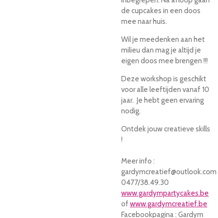
de cupcakes in een doos
mee naar huis.
Wil je meedenken aan het
milieu dan mag je altijd je
eigen doos mee brengen !!!
Deze workshop is geschikt
voor alle leeftijden vanaf 10
jaar. Je hebt geen ervaring
nodig.
Ontdek jouw creatieve skills
!
Meer info :
gardymcreatief@outlook.com
0477/38.49.30
www.gardympartycakes.be
of
www.gardymcreatief.be
Facebookpagina : Gardym