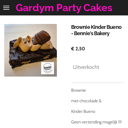
Gardym Party Cakes
Ga
direct
naar
de
Brownie Kinder Bueno
hoofdinhoud
- Bennie's Bakery
€ 2,50
Uitverkocht
Brownie
met chocolade &
Kinder Bueno
Geen verzending mogelijk !!!