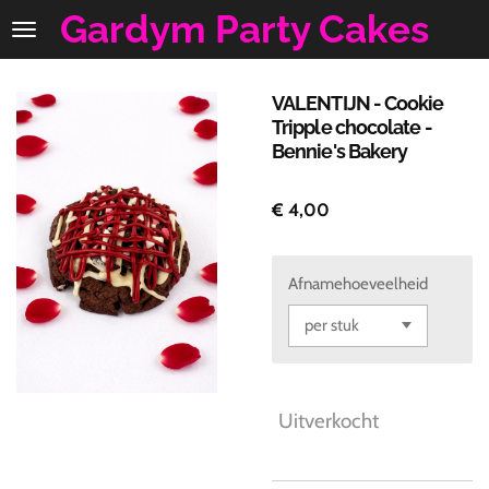
Gardym Party Cakes
Ga
direct
naar
de
VALENTIJN - Cookie
hoofdinhoud
Tripple chocolate -
Bennie's Bakery
€ 4,00
Afnamehoeveelheid
Uitverkocht