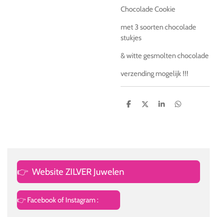
Chocolade Cookie
met 3 soorten chocolade
stukjes
& witte gesmolten chocolade
verzending mogelijk !!!
D
D
S
D
e
e
h
e
l
e
a
l
e
l
r
e
n
e
n
👉
Website ZILVER Juwelen
👉 Facebook of Instagram :