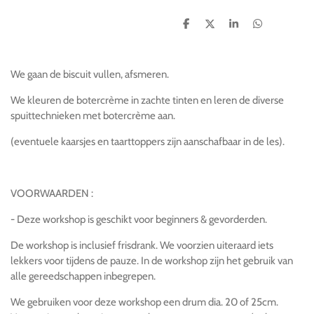
D
D
S
D
e
e
h
e
l
e
a
l
e
l
r
e
n
e
n
We gaan de biscuit vullen, afsmeren.
We kleuren de botercrème in zachte tinten en leren de diverse
spuittechnieken met botercrème aan.
(eventuele kaarsjes en taarttoppers zijn aanschafbaar in de les).
VOORWAARDEN :
- Deze workshop is geschikt voor beginners & gevorderden.
De workshop is inclusief frisdrank. We voorzien uiteraard iets
lekkers voor tijdens de pauze. In de workshop zijn het gebruik van
alle gereedschappen inbegrepen.
We gebruiken voor deze workshop een drum dia. 20 of 25cm.