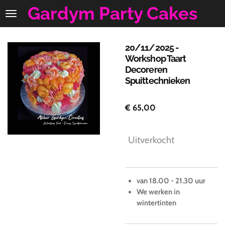
Gardym Party Cakes
Ga
direct
naar
de
20/11/2025 -
hoofdinhoud
Workshop Taart
Decoreren
Spuittechnieken
€ 65,00
Uitverkocht
van 18.00 - 21.30 uur
We werken in
wintertinten