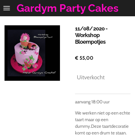
Gardym Party Cakes
Ga
direct
naar
de
11/08/2020 -
hoofdinhoud
Workshop
Bloempotjes
€ 55,00
Uitverkocht
aanvang 18:00 uur
We werken niet op een echte
taart maar op een
dummy.Deze taartdecoratie
komt op een drum te staan.