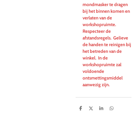
mondmasker te dragen
bij het binnen komen en
verlaten van de
workshopruimte.
Respecteer de
afstandsregels. Gelieve
de handen te reinigen bij
het betreden van de
winkel. In de
workshopruimte zal
voldoende
ontsmettingsmiddel
aanwezig zijn.
D
D
S
D
e
e
h
e
l
e
a
l
e
l
r
e
n
e
n