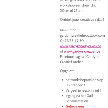
workshop een drum dia.
20cm of 25cm.
Ontdek jouw creatieve skills !
Meer info :
gardymcreatief@outlook.com
0477/38.49.30
www.gardympartycakes.be
of
www.gardymcreatief.be
Facebookpagina : Gardym
Creatief Atelier
Opgelet :
het workshopatelier is op
-1 = trappen !
Vergeet je leesbril niet !
ingang via het Gulf
Benzinestation.
Gelieve een