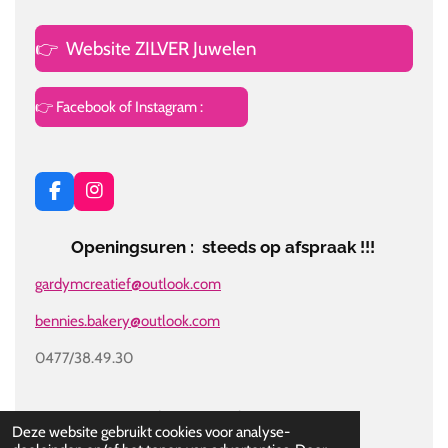
👉
Website ZILVER Juwelen
👉 Facebook of Instagram :
F
I
a
n
c
s
Openingsuren : steeds op afspraak !!!
e
t
b
a
gardymcreatief@outlook.com
o
g
o
r
bennies.bakery@outlook.com
k
a
m
0477/38.49.30
© 2018 - 2026 Gardym Party Cakes
Deze website gebruikt cookies voor analyse-