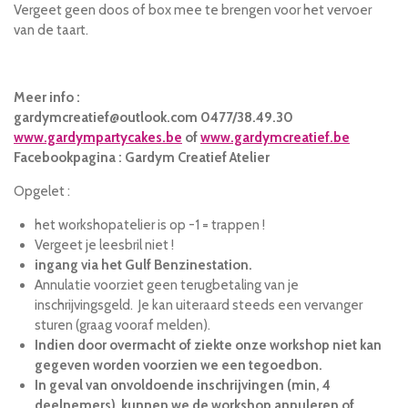
Vergeet geen doos of box mee te brengen voor het vervoer
van de taart.
Meer info :
gardymcreatief@outlook.com 0477/38.49.30
www.gardympartycakes.be
of
www.gardymcreatief.be
Facebookpagina : Gardym Creatief Atelier
Opgelet :
het workshopatelier is op -1 = trappen !
Vergeet je leesbril niet !
ingang via het Gulf Benzinestation.
Annulatie voorziet geen terugbetaling van je
inschrijvingsgeld. Je kan uiteraard steeds een vervanger
sturen (graag vooraf melden).
Indien door overmacht of ziekte onze workshop niet kan
gegeven worden voorzien we een tegoedbon.
In geval van onvoldoende inschrijvingen (min, 4
deelnemers) kunnen we de workshop annuleren of