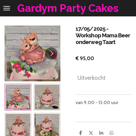
Gardym Party Cakes
Ga
direct
naar
de
17/05/2025 -
hoofdinhoud
Workshop Mama Beer
onderweg Taart
€ 95,00
Uitverkocht
van 9.00 - 13.00 uur
D
D
S
D