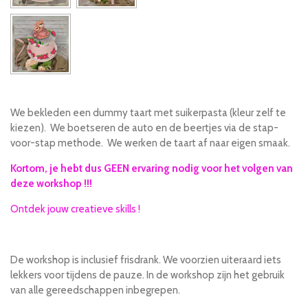
e
e
h
e
l
e
a
l
e
l
r
e
n
e
n
We bekleden een dummy taart met suikerpasta (kleur zelf te
kiezen). We boetseren de auto en de beertjes via de stap-
voor-stap methode. We werken de taart af naar eigen smaak.
Kortom, je hebt dus GEEN ervaring nodig voor het volgen van
deze workshop !!!
Ontdek jouw creatieve skills !
De workshop is inclusief frisdrank. We voorzien uiteraard iets
lekkers voor tijdens de pauze. In de workshop zijn het gebruik
van alle gereedschappen inbegrepen.