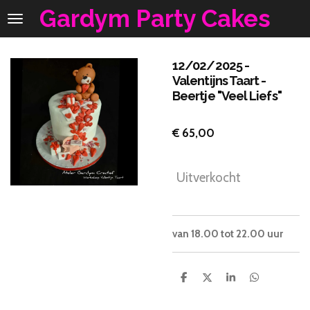
Gardym Party Cakes
Ga
direct
naar
de
12/02/2025 -
hoofdinhoud
Valentijns Taart -
Beertje "Veel Liefs"
€ 65,00
Uitverkocht
van 18.00 tot 22.00 uur
D
D
S
D
e
e
h
e
l
e
a
l