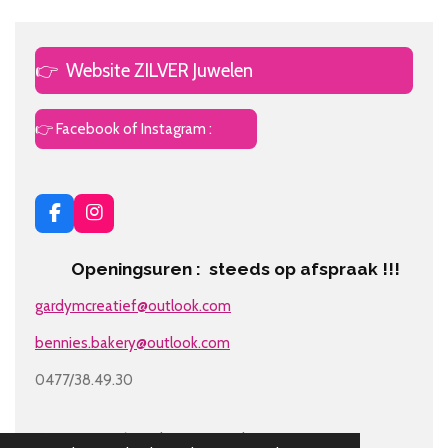
👉
Website ZILVER Juwelen
👉 Facebook of Instagram :
F
I
a
n
c
s
Openingsuren : steeds op afspraak !!!
e
t
b
a
gardymcreatief@outlook.com
o
g
o
r
bennies.bakery@outlook.com
k
a
m
0477/38.49.30
© 2018 - 2026 Gardym Party Cakes