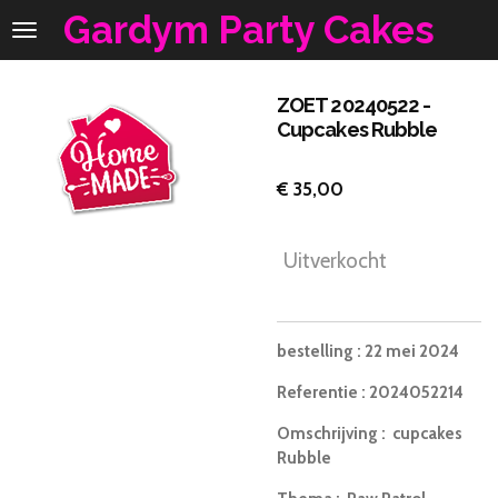
Gardym Party Cakes
Ga
direct
naar
de
ZOET 20240522 -
hoofdinhoud
Cupcakes Rubble
€ 35,00
Uitverkocht
bestelling
: 22 mei 2024
Referentie
: 2024052214
Omschrijving
: cupcakes
Rubble