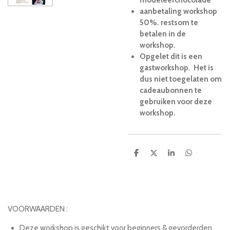
aanbetaling workshop
50%. restsom te
betalen in de
workshop.
Opgelet dit is een
gastworkshop. Het is
dus niet toegelaten om
cadeaubonnen te
gebruiken voor deze
workshop.
D
D
S
D
e
e
h
e
l
e
a
l
e
l
r
e
n
e
n
VOORWAARDEN :
Deze workshop is geschikt voor beginners & gevorderden.