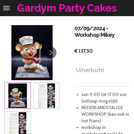
Gardym Party Cakes
Ga
direct
naar
de
07/09/2024 -
hoofdinhoud
Workshop Mikey
€ 137,50
Uitverkocht
van 9.00 tot 17.00 uur
(uitloop mogelijk)
NEDERLANDSTALIGE
WORKSHOP (kan ook in
het Frans)
workshop in
modeleerchocolade