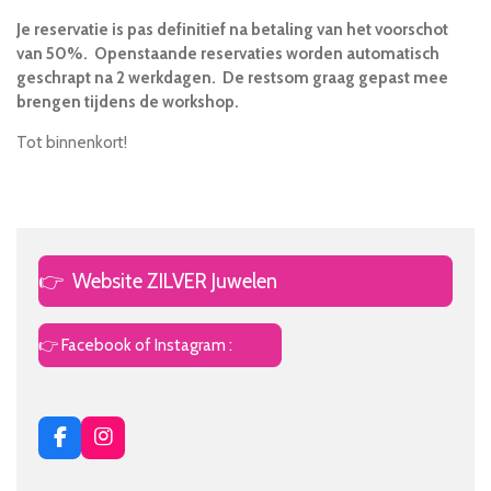
Je reservatie is pas definitief na betaling van het voorschot
van 50%. Openstaande reservaties worden automatisch
geschrapt na 2 werkdagen. De restsom graag gepast mee
brengen tijdens de workshop.
Tot binnenkort!
👉
Website ZILVER Juwelen
👉 Facebook of Instagram :
F
I
a
n
c
s