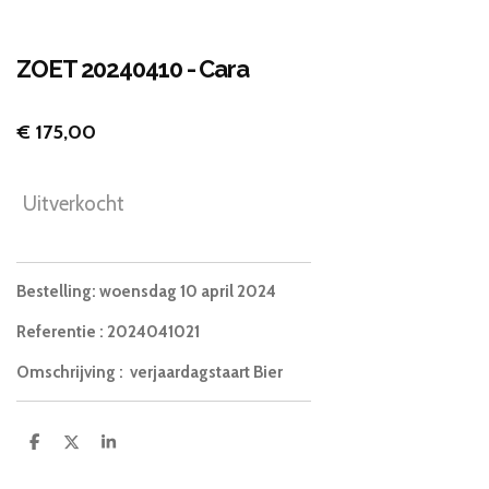
ZOET 20240410 - Cara
€ 175,00
Uitverkocht
Bestelling
: woensdag 10 april 2024
Referentie
: 2024041021
Omschrijving
: verjaardagstaart Bier
D
D
S
e
e
h
l
e
a