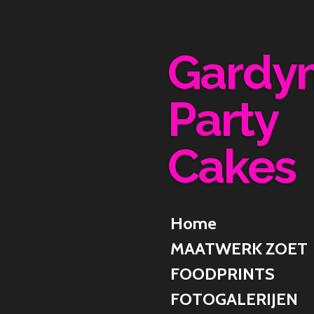
Ga
direct
naar
Gardy
de
hoofdinhoud
Party
Cakes
Home
MAATWERK ZOET
FOODPRINTS
FOTOGALERIJEN