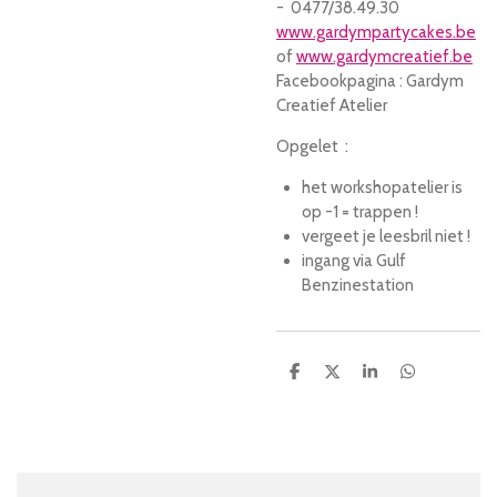
- 0477/38.49.30
www.gardympartycakes.be
of
www.gardymcreatief.be
Facebookpagina : Gardym
Creatief Atelier
Opgelet :
het workshopatelier is
op -1 = trappen !
vergeet je leesbril niet !
ingang via Gulf
Benzinestation
D
D
S
D
e
e
h
e
l
e
a
l
e
l
r
e
n
e
n