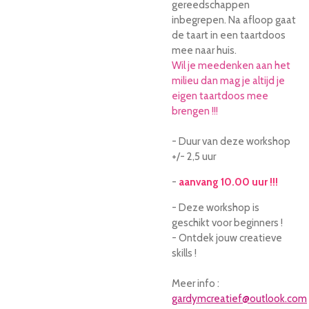
gereedschappen
inbegrepen. Na afloop gaat
de taart in een taartdoos
mee naar huis.
Wil je meedenken aan het
milieu dan mag je altijd je
eigen taartdoos mee
brengen !!!
- Duur van deze workshop
+/- 2,5 uur
-
aanvang 10.00 uur !!!
- Deze workshop is
geschikt voor beginners !
- Ontdek jouw creatieve
skills !
Meer info :
gardymcreatief@outlook.com