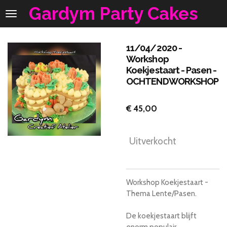
Gardym Party Cakes
Ga
direct
naar
de
11/04/2020 -
hoofdinhoud
Workshop
Koekjestaart - Pasen -
OCHTENDWORKSHOP
€ 45,00
Uitverkocht
Workshop Koekjestaart -
Thema Lente/Pasen.
De koekjestaart blijft
enorm populair.