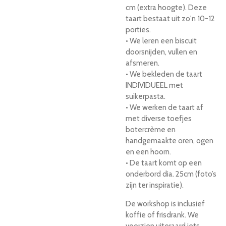
cm (extra hoogte). Deze
taart bestaat uit zo'n 10-12
porties.
• We leren een biscuit
doorsnijden, vullen en
afsmeren.
• We bekleden de taart
INDIVIDUEEL met
suikerpasta.
• We werken de taart af
met diverse toefjes
botercrème en
handgemaakte oren, ogen
en een hoorn.
• De taart komt op een
onderbord dia. 25cm (foto’s
zijn ter inspiratie).
De workshop is inclusief
koffie of frisdrank. We
voorzien uiteraard iets