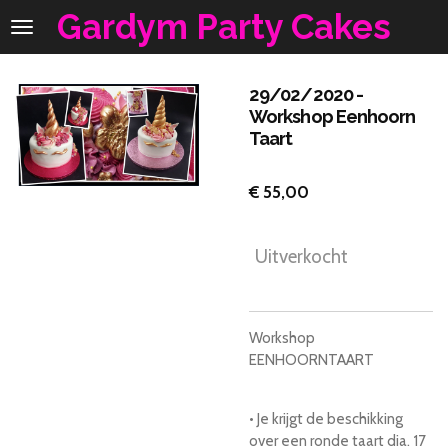
Gardym Party Cakes
Ga
direct
naar
de
29/02/2020 -
hoofdinhoud
Workshop Eenhoorn
Taart
€ 55,00
Uitverkocht
Workshop
EENHOORNTAART
• Je krijgt de beschikking
over een ronde taart dia. 17