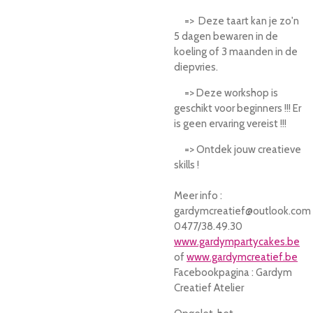
=> Deze taart kan je zo'n
5 dagen bewaren in de
koeling of 3 maanden in de
diepvries.
=> Deze workshop is
geschikt voor beginners !!! Er
is geen ervaring vereist !!!
=> Ontdek jouw creatieve
skills !
Meer info :
gardymcreatief@outlook.com
0477/38.49.30
www.gardympartycakes.be
of
www.gardymcreatief.be
Facebookpagina : Gardym
Creatief Atelier