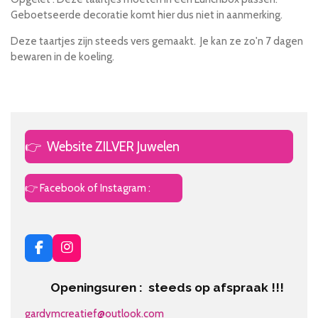
Geboetseerde decoratie komt hier dus niet in aanmerking.
Deze taartjes zijn steeds vers gemaakt. Je kan ze zo'n 7 dagen
bewaren in de koeling.
👉
Website ZILVER Juwelen
👉 Facebook of Instagram :
F
I
a
n
c
s
Openingsuren : steeds op afspraak !!!
e
t
b
a
gardymcreatief@outlook.com
o
g