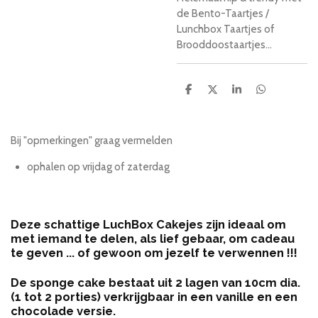
de Bento-Taartjes /
Lunchbox Taartjes of
Brooddoostaartjes...
D
D
S
D
e
e
h
e
l
e
a
l
e
l
r
e
n
e
n
Bij "opmerkingen" graag vermelden
ophalen op vrijdag of zaterdag
Deze schattige LuchBox Cakejes zijn ideaal om
met iemand te delen, als lief gebaar, om cadeau
te geven ... of gewoon om jezelf te verwennen !!!
De sponge cake bestaat uit 2 lagen van 10cm dia.
(1 tot 2 porties) verkrijgbaar in een vanille en een
chocolade versie.